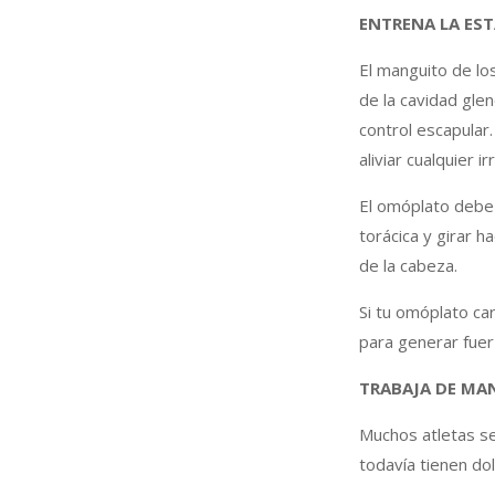
ENTRENA LA EST
El manguito de lo
de la cavidad gle
control escapular
aliviar cualquier 
El omóplato debe 
torácica y girar h
de la cabeza.
Si tu omóplato ca
para generar fuer
TRABAJA DE MAN
Muchos atletas s
todavía tienen do