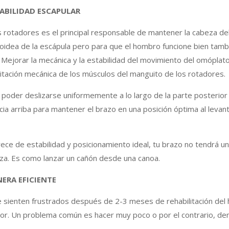
ABILIDAD ESCAPULAR
s rotadores es el principal responsable de mantener la cabeza d
noidea de la escápula pero para que el hombro funcione bien tamb
. Mejorar la mecánica y la estabilidad del movimiento del omópla
irritación mecánica de los músculos del manguito de los rotadores.
poder deslizarse uniformemente a lo largo de la parte posterior 
acia arriba para mantener el brazo en una posición óptima al levan
rece de estabilidad y posicionamiento ideal, tu brazo no tendrá 
za. Es como lanzar un cañón desde una canoa.
ERA EFICIENTE
e sienten frustrados después de 2-3 meses de rehabilitación de
lor. Un problema común es hacer muy poco o por el contrario, de