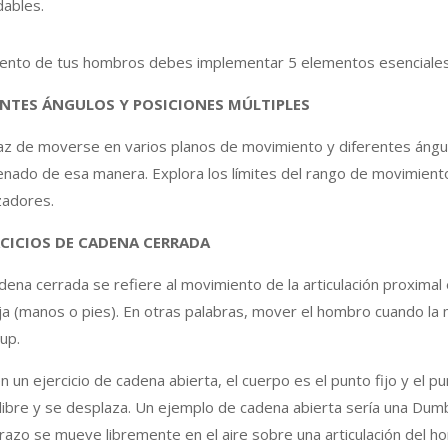
ables.
iento de tus hombros debes implementar 5 elementos esenciales
ENTES ÁNGULOS Y POSICIONES MÚLTIPLES
az de moverse en varios planos de movimiento y diferentes ángu
enado de esa manera. Explora los límites del rango de movimiento
zadores.
CICIOS DE CADENA CERRADA
dena cerrada se refiere al movimiento de la articulación proximal 
ja (manos o pies). En otras palabras, mover el hombro cuando la m
up.
en un ejercicio de cadena abierta, el cuerpo es el punto fijo y el pu
ibre y se desplaza. Un ejemplo de cadena abierta sería una Dum
razo se mueve libremente en el aire sobre una articulación del ho