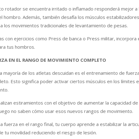
o rotador se encuentra irritado o inflamado responderá mejor a l
el hombro. Además, también desafía los músculos estabilizadore
a los movimientos tradicionales de levantamiento de pesas.
as con ejercicios como Press de banca o Press militar, incorpora 
ara tus hombros.
ERZA EN EL RANGO DE MOVIMIENTO COMPLETO
la mayoría de los atletas descuidan es el entrenamiento de fuerz
to. Esto significa poder activar ciertos músculos en los límites 
nto.
alizan estiramientos con el objetivo de aumentar la capacidad de
o luego no saben cómo usar esos nuevos rangos de movimiento.
 fuerza en el rango final, tu cuerpo aprende a estabilizar la articu
e tu movilidad reduciendo el riesgo de lesión.