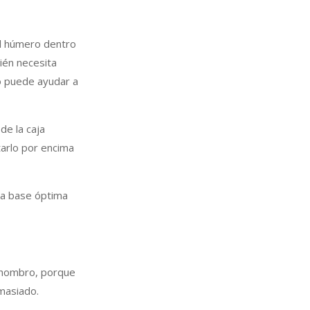
el húmero dentro
ién necesita
to puede ayudar a
de la caja
tarlo por encima
una base óptima
l hombro, porque
masiado.