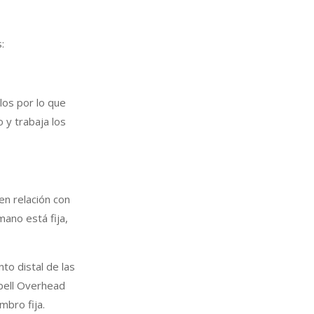
:
los por lo que
 y trabaja los
en relación con
ano está fija,
nto distal de las
bell Overhead
mbro fija.