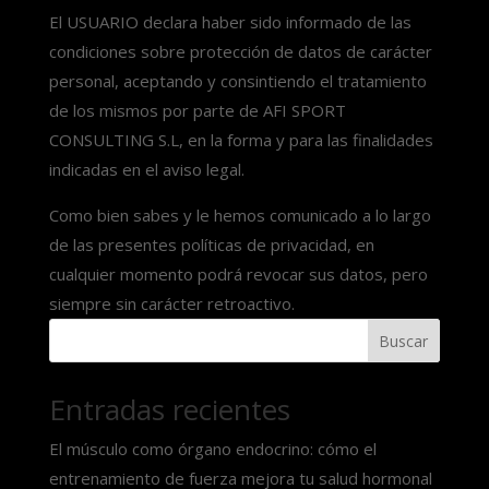
El USUARIO declara haber sido informado de las
condiciones sobre protección de datos de carácter
personal, aceptando y consintiendo el tratamiento
de los mismos por parte de AFI SPORT
CONSULTING S.L, en la forma y para las finalidades
indicadas en el aviso legal.
Como bien sabes y le hemos comunicado a lo largo
de las presentes políticas de privacidad, en
cualquier momento podrá revocar sus datos, pero
siempre sin carácter retroactivo.
Buscar
Entradas recientes
El músculo como órgano endocrino: cómo el
entrenamiento de fuerza mejora tu salud hormonal