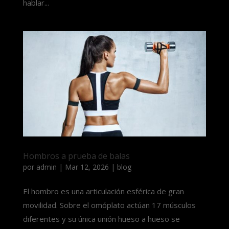
hablar...
Hombros a prueba de balas
por
admin
|
Mar 12, 2026
|
blog
El hombro es una articulación esférica de gran
movilidad. Sobre el omóplato actúan 17 músculos
diferentes y su única unión hueso a hueso se