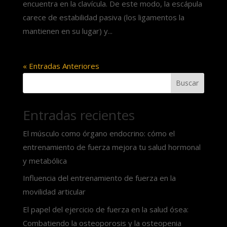
encuentra en la clavícula. De este modo, la escápula
carece de estabilidad pasiva (los ligamentos la
mantienen en su lugar) y...
« Entradas Anteriores
Buscar
Entradas recientes
El músculo como órgano endocrino: cómo el
entrenamiento de fuerza mejora tu salud hormonal
y metabólica
Influencia del entrenamiento de fuerza en la
movilidad articular
El papel del ejercicio de fuerza en la salud ósea:
Combatiendo la osteoporosis y la osteopenia