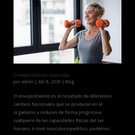
Envejecimiento muscular
por
admin
|
Abr 8, 2026
|
blog
El envejecimiento es el resultado de diferentes
cambios funcionales que se producen en el
organismo y reducen de forma progresiva
cualquiera de las capacidades físicas del ser
humano. A nivel musculoesquelético, podemos